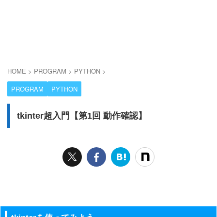
HOME
>
PROGRAM
>
PYTHON
>
PROGRAM
PYTHON
tkinter超入門【第1回 動作確認】