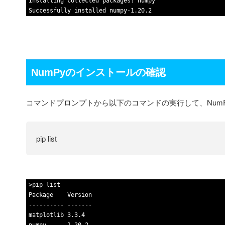
5
Installing
collected
packages
:
numpy
6
Successfully
installed
numpy
-
1
.
20
.
2
NumPyのインストールの確認
コマンドプロンプトから以下のコマンドの実行して、Num
pip list
1
>
pip
list
2
Package
Version
3
--
--
--
--
--
--
--
--
-
4
matplotlib
3
.
3
.
4
5
numpy
1
.
20
.
2