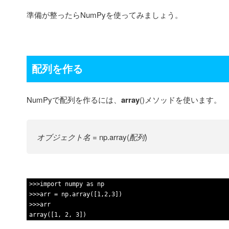
準備が整ったらNumPyを使ってみましょう。
配列を作る
NumPyで配列を作るには、
array
()メソッドを使います。
オブジェクト名
= np.array(
配列
)
1
>>>
import
numpy
as
np
2
>>>
arr
=
np
.
array
(
[
1
,
2
,
3
]
)
3
>>>
arr
4
array
(
[
1
,
2
,
3
]
)