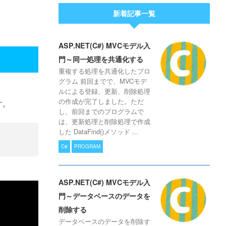
新着記事一覧
ASP.NET(C#) MVCモデル入
門～同一処理を共通化する
重複する処理を共通化したプロ
グラム 前回までで、MVCモデ
ルによる登録、更新、削除処理
の作成が完了しました。ただ
す。
し、前回までのプログラムで
は、更新処理と削除処理で作成
した DataFind()メソッド ...
C#
PROGRAM
ASP.NET(C#) MVCモデル入
門～データベースのデータを
削除する
データベースのデータを削除す