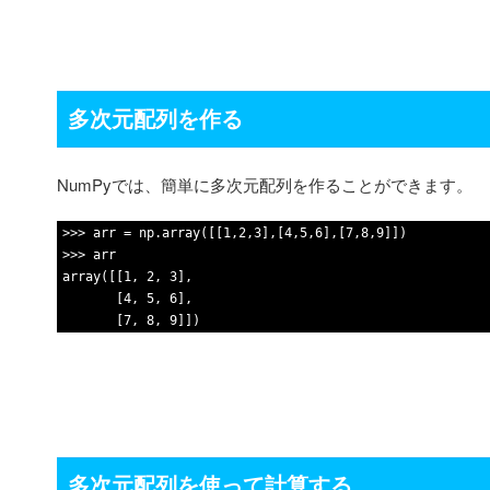
多次元配列を作る
NumPyでは、簡単に多次元配列を作ることができます。
1
>>>
arr
=
np
.
array
(
[
[
1
,
2
,
3
]
,
[
4
,
5
,
6
]
,
[
7
,
8
,
9
]
]
)
2
>>>
arr
3
array
(
[
[
1
,
2
,
3
]
,
4
[
4
,
5
,
6
]
,
5
[
7
,
8
,
9
]
]
)
多次元配列を使って計算する