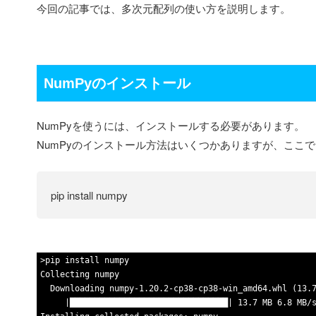
今回の記事では、多次元配列の使い方を説明します。
NumPyのインストール
NumPyを使うには、インストールする必要があります。
NumPyのインストール方法はいくつかありますが、ここ
pip install numpy
1
>
pip
install
numpy
2
Collecting
numpy
3
Downloading
numpy
-
1
.
20
.
2
-
cp38
-
cp38
-
win
_
amd64
.
whl
(
13
.
4
|
████████████████████████████████
|
13
.
7
MB
6
.
8
MB
/