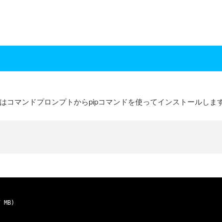
ではコマンドプロンプトからpipコマンドを使ってインストールしま
7
MB
)
s