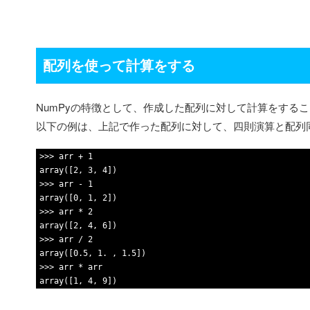
配列を使って計算をする
NumPyの特徴として、作成した配列に対して計算をする
以下の例は、上記で作った配列に対して、四則演算と配列
1
>>>
arr
+
1
2
array
(
[
2
,
3
,
4
]
)
3
>>>
arr
-
1
4
array
(
[
0
,
1
,
2
]
)
5
>>>
arr
*
2
6
array
(
[
2
,
4
,
6
]
)
7
>>>
arr
/
2
8
array
(
[
0
.
5
,
1
.
,
1
.
5
]
)
9
>>>
arr
*
arr
10
array
(
[
1
,
4
,
9
]
)