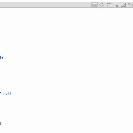
Vi
lt
Result
t