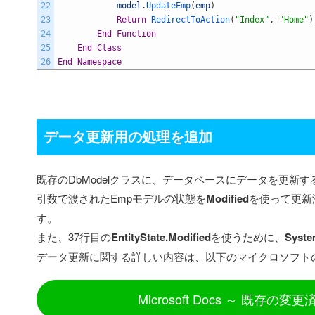
22
model
.
UpdateEmp
(
emp
)
23
Return
RedirectToAction
(
"Index"
,
"Home"
)
24
End
Function
25
End
Class
26
End
Namespace
データ更新用の処理を追加
既存のDbModelクラスに、データベースにデータを更新するメ
引数で渡されたEmpモデルの状態を
Modified
を使って更新
す。
また、37行目の
EntityState.Modified
を使うために、
Syste
データ更新に関する詳しい内容は、以下のマイクロソフト
Microsoft Docs ～ 