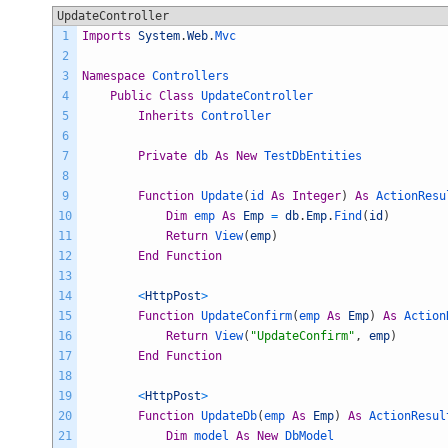
UpdateController
1
Imports
System
.
Web
.
Mvc
2
3
Namespace
Controllers
4
Public
Class
UpdateController
5
Inherits
Controller
6
7
Private
db 
As
New
TestDbEntities
8
9
Function
Update
(
id 
As
Integer
)
As
ActionResu
10
Dim
emp 
As
Emp
=
db
.
Emp
.
Find
(
id
)
11
Return
View
(
emp
)
12
End
Function
13
14
<
HttpPost
>
15
Function
UpdateConfirm
(
emp 
As
Emp
)
As
Action
16
Return
View
(
"UpdateConfirm"
,
emp
)
17
End
Function
18
19
<
HttpPost
>
20
Function
UpdateDb
(
emp 
As
Emp
)
As
ActionResul
21
Dim
model 
As
New
DbModel