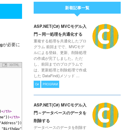
新着記事一覧
ASP.NET(C#) MVCモデル入
門～同一処理を共通化する
重複する処理を共通化したプロ
ng
が必要に
グラム 前回までで、MVCモデ
ルによる登録、更新、削除処理
の作成が完了しました。ただ
し、前回までのプログラムで
XHTML
は、更新処理と削除処理で作成
した DataFind()メソッド ...
C#
PROGRAM
ASP.NET(C#) MVCモデル入
)
</th>
門～データベースのデータを
me"})
</th>
削除する
"Address"})
</th>
データベースのデータを削除す
 "Birthday"})
</th>