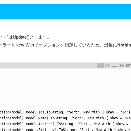
ッドはUpdate()とします。
トローラーとNew Withでオプションを指定しているため、最後に
Nothi
ction(model) model.Id).ToString, "Sort", New With {.skey = "Id"}
ction(model) model.Name).ToString, "Sort", New With {.skey = "Na
ction(model) model.Address).ToString, "Sort", New With {.skey = 
ction(model) model.Birthday).ToString, "Sort", New With {.skey =