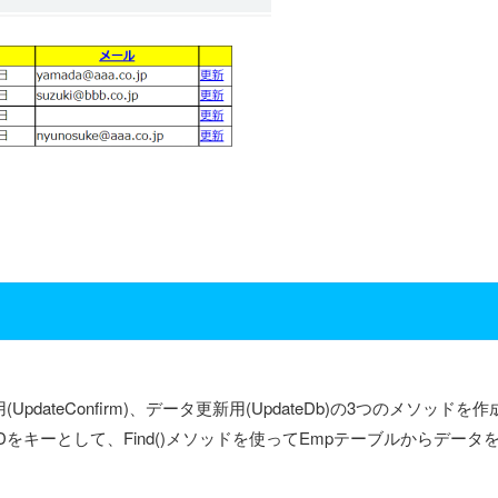
pdateConfirm)、データ更新用(UpdateDb)の3つのメソッドを
IDをキーとして、Find()メソッドを使ってEmpテーブルからデータ