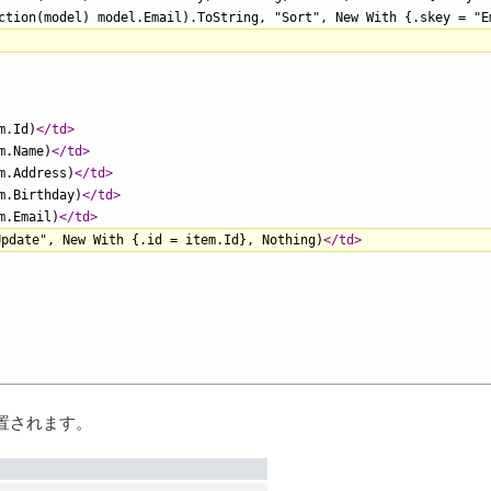
ction(model) model.Email).ToString, "Sort", New With {.skey = "E
m.Id)
</td>
m.Name)
</td>
m.Address)
</td>
m.Birthday)
</td>
m.Email)
</td>
pdate", New With {.id = item.Id}, Nothing)
</td>
置されます。