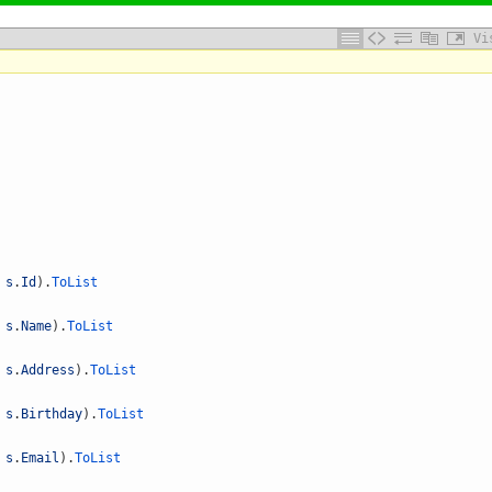
Vi
s
.
Id
)
.
ToList
s
.
Name
)
.
ToList
s
.
Address
)
.
ToList
s
.
Birthday
)
.
ToList
s
.
Email
)
.
ToList