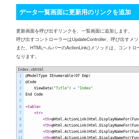
データ一覧画面に更新用のリンクを追加
更新画面を呼び出すリンクを、一覧画面に追加します。
呼び出すコントローラーはUpdateController、呼び出すメソ
また、HTMLヘルパーのActionLink()メソッドは、コン
なります。
Index.vbhtml
1
@
ModelType
IEnumerable
(
Of
Emp
)
2
@
Code
3
ViewData
(
"Title"
)
=
"Index"
4
End
Code
5
6
<table>
7
<tr>
8
<th>
@Html.ActionLink(Html.DisplayNameFor(Fun
9
<th>
@Html.ActionLink(Html.DisplayNameFor(Fun
10
<th>
@Html.ActionLink(Html.DisplayNameFor(Fun
11
<th>
@Html.ActionLink(Html.DisplayNameFor(Fun