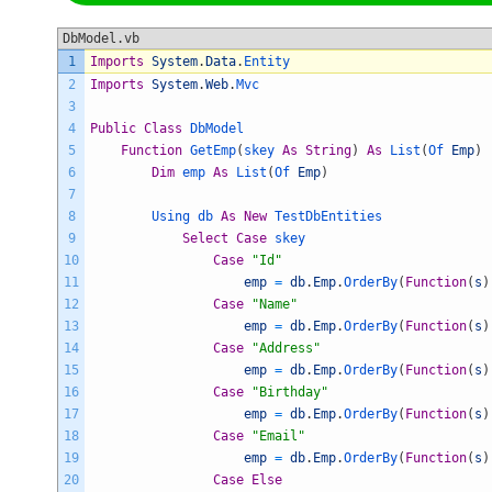
DbModel.vb
1
Imports
System
.
Data
.
Entity
2
Imports
System
.
Web
.
Mvc
3
4
Public
Class
DbModel
5
Function
GetEmp
(
skey 
As
String
)
As
List
(
Of 
Emp
)
6
Dim
emp 
As
List
(
Of 
Emp
)
7
8
Using 
db 
As
New
TestDbEntities
9
Select
Case
skey
10
Case
"Id"
11
emp
=
db
.
Emp
.
OrderBy
(
Function
(
s
)
12
Case
"Name"
13
emp
=
db
.
Emp
.
OrderBy
(
Function
(
s
)
14
Case
"Address"
15
emp
=
db
.
Emp
.
OrderBy
(
Function
(
s
)
16
Case
"Birthday"
17
emp
=
db
.
Emp
.
OrderBy
(
Function
(
s
)
18
Case
"Email"
19
emp
=
db
.
Emp
.
OrderBy
(
Function
(
s
)
20
Case
Else