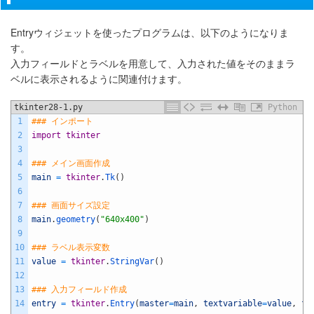
Entryウィジェットを使ったプログラムは、以下のようになりま
す。
入力フィールドとラベルを用意して、入力された値をそのままラ
ベルに表示されるように関連付けます。
tkinter28-1.py
Python
1
### インポート
2
import
tkinter
3
4
### メイン画面作成
5
main
=
tkinter
.
Tk
(
)
6
7
### 画面サイズ設定
8
main
.
geometry
(
"640x400"
)
9
10
### ラベル表示変数
11
value
=
tkinter
.
StringVar
(
)
12
13
### 入力フィールド作成
14
entry
=
tkinter
.
Entry
(
master
=
main
,
textvariable
=
value
,
fo