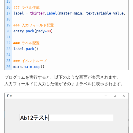
15
16
### ラベル作成
17
label
=
tkinter
.
Label
(
master
=
main
,
textvariable
=
value
,
fo
18
19
### 入力フィールド配置
20
entry
.
pack
(
pady
=
80
)
21
22
### ラベル配置
23
label
.
pack
(
)
24
25
### イベントループ
26
main
.
mainloop
(
)
プログラムを実行すると、以下のような画面が表示されます。
入力フィールドに入力した値がそのままラベルに表示されます。