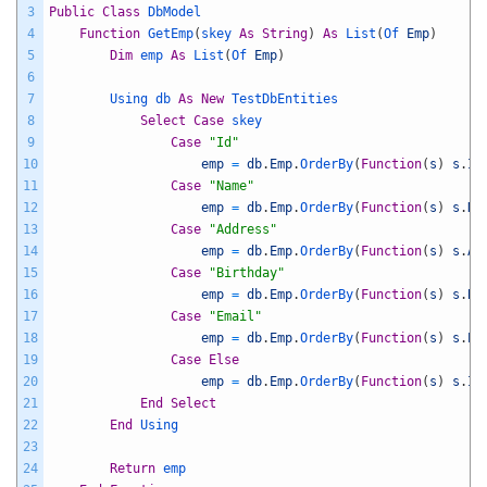
3
Public
Class
DbModel
4
Function
GetEmp
(
skey 
As
String
)
As
List
(
Of 
Emp
)
5
Dim
emp 
As
List
(
Of 
Emp
)
6
7
Using 
db 
As
New
TestDbEntities
8
Select
Case
skey
9
Case
"Id"
10
emp
=
db
.
Emp
.
OrderBy
(
Function
(
s
)
s
.
Id
11
Case
"Name"
12
emp
=
db
.
Emp
.
OrderBy
(
Function
(
s
)
s
.
Na
13
Case
"Address"
14
emp
=
db
.
Emp
.
OrderBy
(
Function
(
s
)
s
.
Ad
15
Case
"Birthday"
16
emp
=
db
.
Emp
.
OrderBy
(
Function
(
s
)
s
.
Bi
17
Case
"Email"
18
emp
=
db
.
Emp
.
OrderBy
(
Function
(
s
)
s
.
Em
19
Case
Else
20
emp
=
db
.
Emp
.
OrderBy
(
Function
(
s
)
s
.
Id
21
End
Select
22
End
Using
23
24
Return
emp