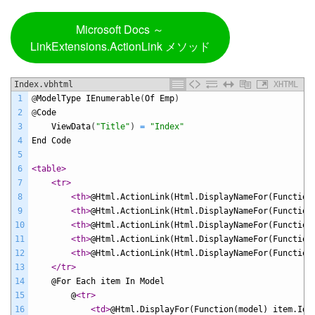
Microsoft Docs ～
LinkExtensions.ActionLink メソッド
Index.vbhtml
XHTML
1
@
ModelType
IEnumerable
(
Of
Emp
)
2
@
Code
3
ViewData
(
"Title"
)
=
"Index"
4
End
Code
5
6
<table>
7
<tr>
8
<th>
@Html.ActionLink(Html.DisplayNameFor(Function
9
<th>
@Html.ActionLink(Html.DisplayNameFor(Function
10
<th>
@Html.ActionLink(Html.DisplayNameFor(Function
11
<th>
@Html.ActionLink(Html.DisplayNameFor(Function
12
<th>
@Html.ActionLink(Html.DisplayNameFor(Function
13
</tr>
14
    @For Each item In Model
15
        @
<tr>
16
<td>
@Html.DisplayFor(Function(model) item.Id)