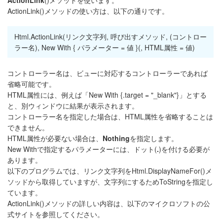
ActionLink
()メソッドを使います。
ActionLink()メソッドの使い方は、以下の通りです。
Html.ActionLink(リンク文字列, 呼び出すメソッド, (コントロー
ラー名), New With { パラメーター = 値 }(, HTML属性 = 値)
コントローラー名は、ビューに対応するコントローラーであれば
省略可能です。
HTML属性には、例えば「New With {.target = "_blank"}」とする
と、別ウィンドウに結果が表示されます。
コントローラー名を指定した場合は、HTML属性を省略することは
できません。
HTML属性が必要ない場合は、
Nothing
を指定します。
New Withで指定するパラメーターには、ドット(
.
)を付ける必要が
あります。
以下のプログラムでは、リンク文字列をHtml.DisplayNameFor()メ
ソッドから取得していますが、文字列にするためToStringを指定し
ています。
ActionLink()メソッドの詳しい内容は、以下のマイクロソフトの公
式サイトを参照してください。