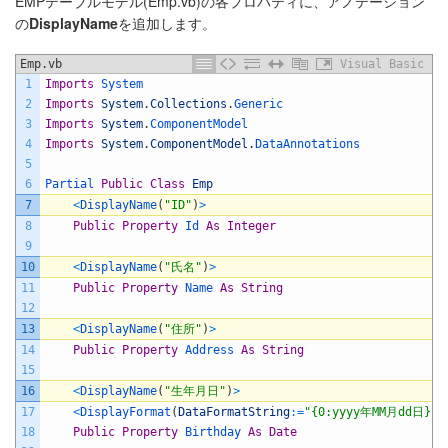
EMPテーブルモデル(Emp.vb)の各プロパティに、アノテーション
の
DisplayName
を追加します。
Emp.vb
Visual Basic
1
Imports
System
2
Imports
System
.
Collections
.
Generic
3
Imports
System
.
ComponentModel
4
Imports
System
.
ComponentModel
.
DataAnnotations
5
6
Partial 
Public
Class
Emp
7
<
DisplayName
(
"ID"
)
>
8
Public
Property
Id 
As
Integer
9
10
<
DisplayName
(
"氏名"
)
>
11
Public
Property
Name 
As
String
12
13
<
DisplayName
(
"住所"
)
>
14
Public
Property
Address 
As
String
15
16
<
DisplayName
(
"生年月日"
)
>
17
<
DisplayFormat
(
DataFormatString
:
=
"{0:yyyy年MM月dd日}"
)
18
Public
Property
Birthday 
As
Date