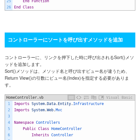
25
End
Function
26
End
Class
コントローラーにソートを呼び出すメソッドを追加
コントローラーに、リンクを押下した時に呼び出されるSort()メソ
ッドを追加します。
Sort()メソッドは、メソッド名と呼び出すビュー名が違うため、
Return View()の引数にビュー名(Index)を指定する必要がありま
す。
HomeController.vb
Visual Basic
1
Imports
System
.
Data
.
Entity
.
Infrastructure
2
Imports
System
.
Web
.
Mvc
3
4
Namespace
Controllers
5
Public
Class
HomeController
6
Inherits
Controller