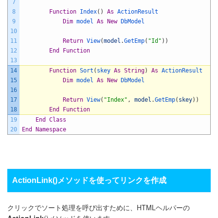
7
8
Function
Index
(
)
As
ActionResult
9
Dim
model 
As
New
DbModel
10
11
Return
View
(
model
.
GetEmp
(
"Id"
)
)
12
End
Function
13
14
Function
Sort
(
skey 
As
String
)
As
ActionResult
15
Dim
model 
As
New
DbModel
16
17
Return
View
(
"Index"
,
model
.
GetEmp
(
skey
)
)
18
End
Function
19
End
Class
20
End
Namespace
ActionLink()メソッドを使ってリンクを作成
クリックでソート処理を呼び出すために、HTMLヘルパーの