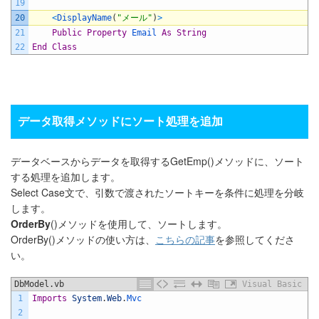
19
20
<
DisplayName
(
"メール"
)
>
21
Public
Property
Email 
As
String
22
End
Class
データ取得メソッドにソート処理を追加
データベースからデータを取得するGetEmp()メソッドに、ソート
する処理を追加します。
Select Case文で、引数で渡されたソートキーを条件に処理を分岐
します。
OrderBy
()メソッドを使用して、ソートします。
OrderBy()メソッドの使い方は、
こちらの記事
を参照してくださ
い。
DbModel.vb
Visual Basic
1
Imports
System
.
Web
.
Mvc
2